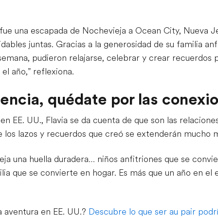
a fue una escapada de Nochevieja a Ocean City, Nueva Je
idables juntas. Gracias a la generosidad de su familia anf
semana, pudieron relajarse, celebrar y crear recuerdos pa
l año,” reflexiona.
iencia, quédate por las conexi
en EE. UU., Flavia se da cuenta de que son las relacione
 los lazos y recuerdos que creó se extenderán mucho má
eja una huella duradera… niños anfitriones que se conv
ilia que se convierte en hogar. Es más que un año en el 
a aventura en EE. UU.?
Descubre lo que ser au pair podría