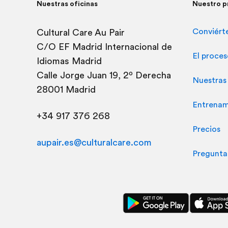
Nuestras oficinas
Nuestro 
Conviérte
Cultural Care Au Pair
C/O
EF
Madrid
Internacional de
El proce
Idiomas Madrid
Calle Jorge Juan 19, 2º Derecha
Nuestras 
28001 Madrid
Entrenam
+34 917 376 268
Precios
aupair.es@culturalcare.com
Pregunta