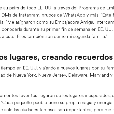
e au pairs de todo EE. UU. a través del Programa de Emb
r DMs de Instagram, grupos de WhatsApp y más. “Este f
avia. “Me asignaron como su Embajadora Amiga. Interca
ui a conocerla durante su primer fin de semana en EE. UU
 a esto. Ellos también son como mi segunda familia.”
os lugares, creando recuerdos
iempo en EE. UU. viajando a nuevos lugares con su famili
udad de Nueva York, Nueva Jersey, Delaware, Maryland y
omentos favoritos llegaron de los lugares inesperados,
 “Cada pequeño pueblo tiene su propia magia y energía 
e solo las ciudades famosas son importantes, pero me e