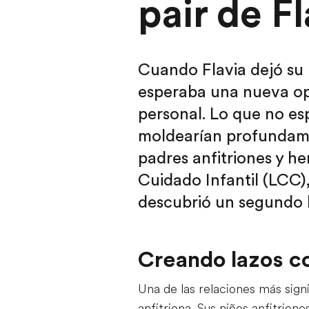
pair de F
Cuando Flavia dejó su p
esperaba una nueva opo
personal. Lo que no es
moldearían profundamen
padres anfitriones y h
Cuidado Infantil (LCC)
descubrió un segundo h
Creando lazos co
Una de las relaciones más signi
anfitriona. Sus niños anfitrio