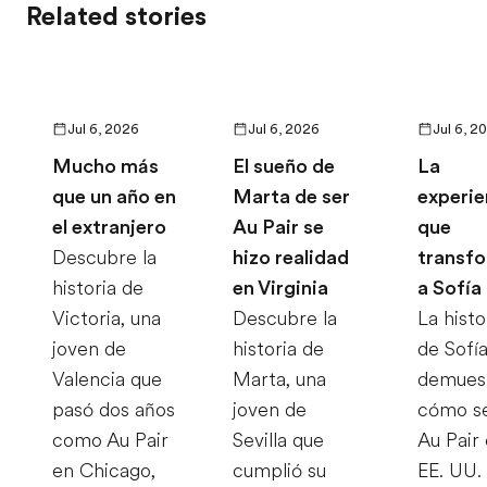
Related stories
Jul 6, 2026
Jul 6, 2026
Jul 6, 2
Mucho más
El sueño de
La
que un año en
Marta de ser
experie
el extranjero
Au Pair se
que
Descubre la
hizo realidad
transf
historia de
en Virginia
a Sofía
Victoria, una
Descubre la
La histo
joven de
historia de
de Sofí
Valencia que
Marta, una
demues
pasó dos años
joven de
cómo s
como Au Pair
Sevilla que
Au Pair
en Chicago,
cumplió su
EE. UU.