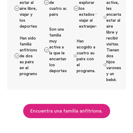
estar al
de
explorar
activa,
aire libre,
cuatro au
los
les
viajar y
pairs
estados y
encanta
los
viajar al
estar al
deportes.
extranjero.
aire
Son una
libre y
familia
Han sido
recibir
muy
Han
familia
visitas.
activa a
acogido a
anfitriona
Tienen
la que le
cuatro au
de dos
dos
encantan
pairs con
au pairs
hijos
los
el
en el
varones
deportes
programa.
programa
y un
bebé.
Encuentra una familia anfitriona.