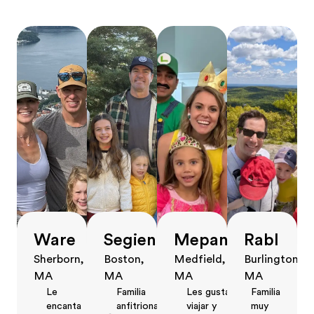
Ware
Segien
Mepani
Rabl
Sherborn,
Boston,
Medfield,
Burlington,
MA
MA
MA
MA
Le
Familia
Les gusta
Familia
encanta
anfitriona
viajar y
muy