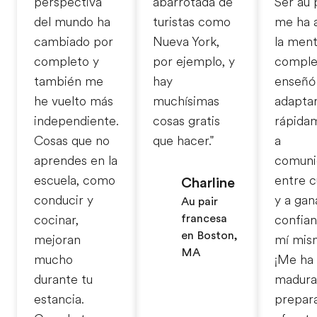
perspectiva
abarrotada de
Ser au 
del mundo ha
turistas como
me ha 
cambiado por
Nueva York,
la men
completo y
por ejemplo, y
comple
también me
hay
enseñó
he vuelto más
muchísimas
adapta
independiente.
cosas gratis
rápida
Cosas que no
que hacer."
a
aprendes en la
comun
escuela, como
entre c
Charline
conducir y
y a gan
Au pair
francesa
cocinar,
confia
en Boston,
mejoran
mí mis
MA
mucho
¡Me ha
durante tu
madura
estancia.
prepar