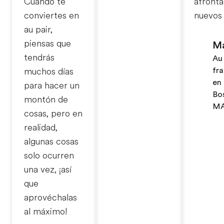
Cuando te
afronta
conviertes en
nuevos 
au pair,
piensas que
M
tendrás
Au 
fr
muchos días
en
para hacer un
Bo
montón de
M
cosas, pero en
realidad,
algunas cosas
solo ocurren
una vez, ¡así
que
aprovéchalas
al máximo!