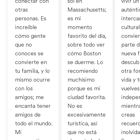
conectar con
sol en
vivir un
otras
Massachusetts;
auténti
personas. Es
es mi
interc
increíble
momento
cultural
cómo gente
favorito del día,
convier
que no
sobre todo ver
parte d
conoces se
cómo Boston
nueva f
convierte en
se duerme. Lo
descub
tu familia, y lo
recomiendo
otra f
mismo ocurre
muchísimo
vida y 
con los
porque es mi
vuelve
amigos; me
ciudad favorita.
indepe
encanta tener
No es
mientr
amigos de
excesivamente
creas
todo el mundo.
turística, así
recuer
Mi
que no está
inolvida